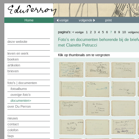
Home
vorige
volgende
print
pagina's:
< vorige
1
2
3
4
5
6
7
8
9
10
volgen
Foto’s en documenten behorende bij de brief
deze website
met Clairette Petrucci
leven en werk
Klik op thumbnails om te vergroten
boeken
artikelen
brieven
foto's | documenten
fotoalbums
overige foto's
documenten
over Du Perron
nieuws
contact
colofon
faqs