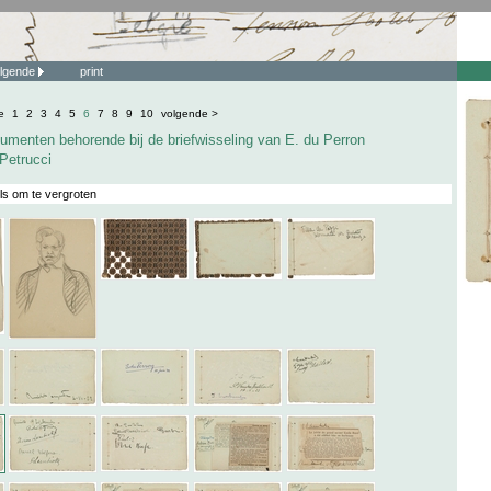
lgende
print
e
1
2
3
4
5
6
7
8
9
10
volgende >
umenten behorende bij de briefwisseling van E. du Perron
 Petrucci
ls om te vergroten