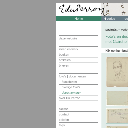
Home
vorige
vo
pagina's:
< vorig
Foto’s en doc
deze website
met Clairette
leven en werk
Klik op thumbnai
boeken
artikelen
brieven
foto's | documenten
fotoalbums
overige foto's
documenten
over Du Perron
nieuws
contact
colofon
faqs