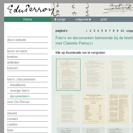
Home
vorige
volgende
print
pagina's:
1
2
3
4
5
6
7
8
9
10
volg
Foto’s en documenten behorende bij de brief
deze website
met Clairette Petrucci
leven en werk
Klik op thumbnails om te vergroten
boeken
artikelen
brieven
foto's | documenten
fotoalbums
overige foto's
documenten
over Du Perron
nieuws
contact
colofon
faqs