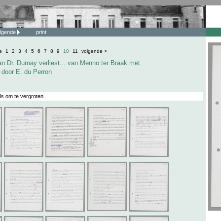
lgende
print
e
1
2
3
4
5
6
7
8
9
10
11
volgende >
n Dr. Dumay verliest... van Menno ter Braak met
 door E. du Perron
ls om te vergroten