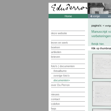
Home
vorige
vo
pagina's:
< vorig
Manuscript va
deze website
verbeteringen
leven en werk
Bekijk hier
.
boeken
Klik op thumbnai
artikelen
brieven
foto's | documenten
fotoalbums
overige foto's
documenten
over Du Perron
nieuws
contact
colofon
faqs