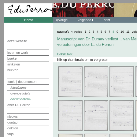
Home
vorige
volgende
print
pagina's:
< vorige
1
2
3
4
5
6
7
8
9
10
11
vol
Manuscript van Dr. Dumay verliest... van Me
deze website
verbeteringen door E. du Perron
leven en werk
Bekijk hier
.
boeken
Klik op thumbnails om te vergroten
artikelen
brieven
foto's | documenten
fotoalbums
overige foto's
documenten
over Du Perron
nieuws
contact
colofon
faqs