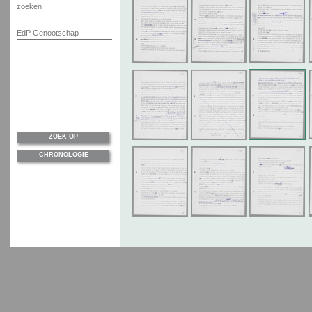
zoeken
EdP Genootschap
ZOEK OP
CHRONOLOGIE