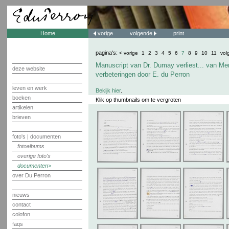
Home
vorige
volgende
print
pagina's:
< vorige
1
2
3
4
5
6
7
8
9
10
11
vol
Manuscript van Dr. Dumay verliest... van Me
deze website
verbeteringen door E. du Perron
leven en werk
Bekijk hier
.
boeken
Klik op thumbnails om te vergroten
artikelen
brieven
foto's | documenten
fotoalbums
overige foto's
documenten
over Du Perron
nieuws
contact
colofon
faqs