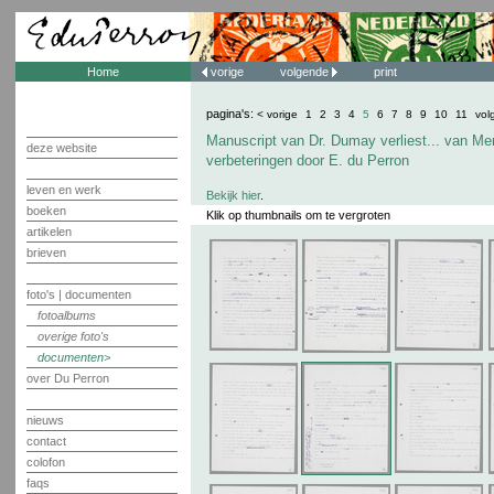
Home
vorige
volgende
print
pagina's:
< vorige
1
2
3
4
5
6
7
8
9
10
11
vol
Manuscript van Dr. Dumay verliest... van Me
deze website
verbeteringen door E. du Perron
leven en werk
Bekijk hier
.
boeken
Klik op thumbnails om te vergroten
artikelen
brieven
foto's | documenten
fotoalbums
overige foto's
documenten
over Du Perron
nieuws
contact
colofon
faqs