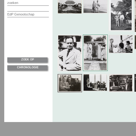
zoeken
EdP Genootschap
ZOEK OP
CHRONOLOGIE