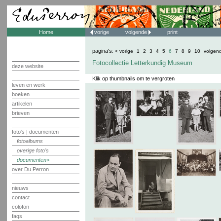
Home
vorige
volgende
print
pagina's:
< vorige
1
2
3
4
5
6
7
8
9
10
volgen
Fotocollectie Letterkundig Museum
deze website
Klik op thumbnails om te vergroten
leven en werk
boeken
artikelen
brieven
foto's | documenten
fotoalbums
overige foto's
documenten
over Du Perron
nieuws
contact
colofon
faqs