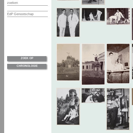
zoeken
EdP Genootschap
ZOEK OP
CHRONOLOGIE