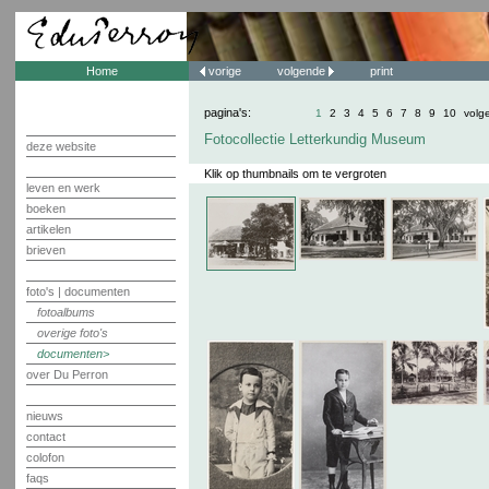
Home
vorige
volgende
print
pagina's:
1
2
3
4
5
6
7
8
9
10
volg
Fotocollectie Letterkundig Museum
deze website
Klik op thumbnails om te vergroten
leven en werk
boeken
artikelen
brieven
foto's | documenten
fotoalbums
overige foto's
documenten
over Du Perron
nieuws
contact
colofon
faqs