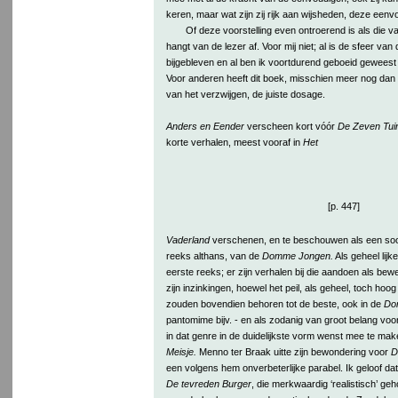
keren, maar wat zijn zij rijk aan wijsheden, deze eenv
Of deze voorstelling even ontroerend is als die v
hangt van de lezer af. Voor mij niet; al is de sfeer van 
bijgebleven en al ben ik voortdurend geboeid geweest 
Voor anderen heeft dit boek, misschien meer nog dan 
van het verzwijgen, de juiste dosage.
Anders en Eender
verscheen kort vóór
De Zeven Tui
korte verhalen, meest vooraf in
Het
[p. 447]
Vaderland
verschenen, en te beschouwen als een soor
reeks althans, van de
Domme Jongen.
Als geheel lijke
eerste reeks; er zijn verhalen bij die aandoen als bew
zijn inzinkingen, hoewel het peil, als geheel, toch hoog 
zouden bovendien behoren tot de beste, ook in de
Do
pantomime bijv. - en als zodanig van groot belang voo
in dat genre in de duidelijkste vorm wenst mee te mak
Meisje.
Menno ter Braak uitte zijn bewondering voor
D
een volgens hem onverbeterlijke parabel. Ik geloof da
De tevreden Burger
, die merkwaardig ‘realistisch’ ge