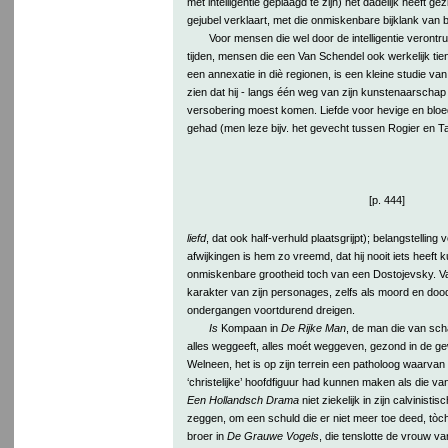
met intelligentie geplaagd te zijn) het dadelijk heeft ge
gejubel verklaart, met die onmiskenbare bijklank van b
Voor mensen die wel door de intelligentie verontr
tijden, mensen die een Van Schendel ook werkelijk ti
een annexatie in diè regionen, is een kleine studie va
zien dat hij - langs één weg van zijn kunstenaarschap -
versobering moest komen. Liefde voor hevige en bloed
gehad (men leze bijv. het gevecht tussen Rogier en 
[p. 444]
liefd
, dat ook half-verhuld plaatsgrijpt); belangstellin
afwijkingen is hem zo vreemd, dat hij nooit iets heeft
onmiskenbare grootheid toch van een Dostojevsky. V
karakter van zijn personages, zelfs als moord en doo
ondergangen voortdurend dreigen.
Is
Kompaan in
De Rijke Man
, de man die van scha
alles weggeeft, alles moét weggeven, gezond in de g
Welneen, het is op zijn terrein een patholoog waarva
‘christelijke’ hoofdfiguur had kunnen maken als die va
Een Hollandsch Drama
niet ziekelijk in zijn calvinis
zeggen, om een schuld die er niet meer toe deed, tòch 
broer in
De Grauwe Vogels
, die tenslotte de vrouw v