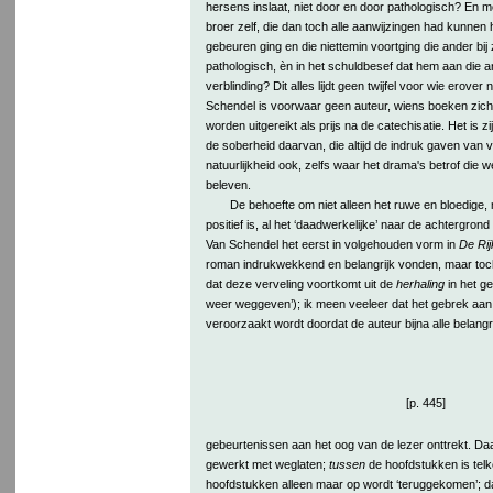
hersens inslaat, niet door en door pathologisch? En m
broer zelf, die dan toch alle aanwijzingen had kunnen
gebeuren ging en die niettemin voortging die ander bij 
pathologisch, èn in het schuldbesef dat hem aan die an
verblinding? Dit alles lijdt geen twijfel voor wie erove
Schendel is voorwaar geen auteur, wiens boeken zich
worden uitgereikt als prijs na de catechisatie. Het is zij
de soberheid daarvan, die altijd de indruk gaven van
natuurlijkheid ook, zelfs waar het drama's betrof die w
beleven.
De behoefte om niet alleen het ruwe en bloedige,
positief is, al het ‘daadwerkelijke’ naar de achtergrond
Van Schendel het eerst in volgehouden vorm in
De Rij
roman indrukwekkend en belangrijk vonden, maar toc
dat deze verveling voortkomt uit de
herhaling
in het g
weer weggeven’); ik meen veeleer dat het gebrek aan 
veroorzaakt wordt doordat de auteur bijna alle belangr
[p. 445]
gebeurtenissen aan het oog van de lezer onttrekt. Da
gewerkt met weglaten;
tussen
de hoofdstukken is tel
hoofdstukken alleen maar op wordt ‘teruggekomen’; d