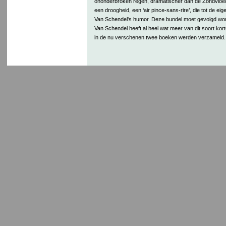
ononderbroken regen, dramatischer dan de Zondvloe
een droogheid, een ‘air pince-sans-rire’, die tot de e
Van Schendel's humor. Deze bundel moet gevolgd wor
Van Schendel heeft al heel wat meer van dit soort kor
in de nu verschenen twee boeken werden verzameld.