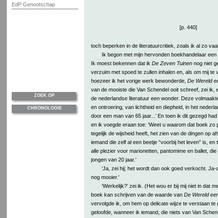
EdP Genootschap
[p. 440]
toch beperken in de literatuurcritiek, zoals ik al zo v
Ik begon met mijn hervonden boekhandelaar een
Ik moest bekennen dat ik
De Zeven Tuinen
nog niet g
verzuim met spoed te zullen inhalen en, als om mij te v
hoezeer ik het vorige werk bewonderde,
De Wereld e
van de mooiste die Van Schendel ooit schreef, zei ik, e
ZOEK OP
de nederlandse literatuur een wonder. Deze volmaakt
en ontroering, van lichtheid en diepheid, in het neder
CHRONOLOGIE
door een man van 65 jaar...’ En toen ik dit gezegd had
en ik voegde eraan toe: ‘Weet u waarom dat boek zo 
tegelijk de wijsheid heeft, het zien van de dingen op 
iemand die zelf al een beetje “voorbij het leven” is, en t
alle plezier voor marionetten, pantomime en ballet, di
jongen van 20 jaar.’
‘Ja, zei hij; het wordt dan ook goed verkocht. Ja-a
nog mooier.’
‘Werkelijk?’ zei ik. (Het wou er bij mij niet in dat 
boek kan schrijven van de waarde van
De Wereld een
vervolgde ik, om hem op delicate wijze te verstaan te 
geloofde, wanneer ik iemand, die niets van Van Schende