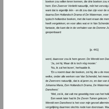
boeken zou willen leren kennen, die drie boeken zou 
hem:
Een Zwerver Verliefd
natuurlijk, mèt het vervolg
want dat is eigenlijk één - en dit zou dan zijn voor de
daarna
Een Hollandsch Drama
of
De Waterman
, voor
typisch-hollandse boeken, met die kant eraan die men
heeft vergeleken; en voor alles wat er in Van Schendel
fantasie, die kant die in de verhalen van de
Domme Jo
geopenbaard
[p. 441]
werd, daarvoor zou ik hem geven:
De Wereld een Dan
‘Ja, zei hij. Maar dit is toch nòg mooier.’
‘Nu, ik zal het lezen’, herhaalde ik.
‘En u noemt daar die boeken, zei hij, die u de moo
welke, onder alle werken van Van Schendel, het mees
de
Zwervers
natuurlijk, dat is al jaren zo, en dan van 
Johanna Maria
,
Een Hollandsch Drama
,
De Waterma
Dansfeest.
’
‘Wel, zei ik, dat valt me geweldig mee van het holl
Een week later had ik
De Zeven Tuinen
gelezen. 
Wereld een Dansfeest
is het voor
mijn
gevoel allermins
vergelijking daarmee slechts node kan doorstaan. Maar