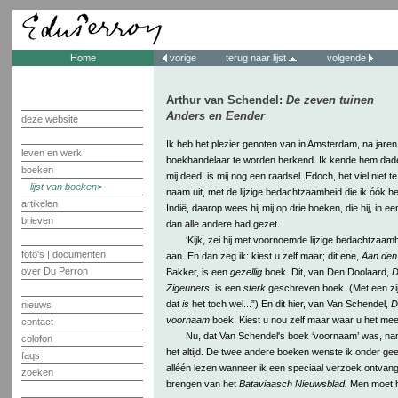
Home
vorige
terug naar lijst
volgende
Arthur van Schendel:
De zeven tuinen
Anders en Eender
deze website
Ik heb het plezier genoten van in Amsterdam, na jaren
leven en werk
boekhandelaar te worden herkend. Ik kende hem dadeli
boeken
mij deed, is mij nog een raadsel. Edoch, het viel niet t
lijst van boeken
naam uit, met de lijzige bedachtzaamheid die ik óók h
artikelen
Indië, daarop wees hij mij op drie boeken, die hij, in ee
brieven
dan alle andere had gezet.
‘Kijk, zei hij met voornoemde lijzige bedachtzaamh
foto's | documenten
aan. En dan zeg ik: kiest u zelf maar; dit ene,
Aan den
over Du Perron
Bakker, is een
gezellig
boek. Dit, van Den Doolaard,
D
Zigeuners
, is een
sterk
geschreven boek. (Met een zijd
dat
is
het toch wel...”) En dit hier, van Van Schendel,
D
nieuws
voornaam
boek. Kiest u nou zelf maar waar u het mees
contact
Nu, dat Van Schendel's boek ‘voornaam’ was, nam 
colofon
het altijd. De twee andere boeken wenste ik onder geen
faqs
alléén lezen wanneer ik een speciaal verzoek ontvang 
zoeken
brengen van het
Bataviaasch Nieuwsblad.
Men moet h