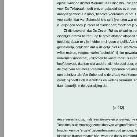
opinie, want de dichter Werumeus Buning bijv., die een
voor
De Telegraaf
, heeft erover gejubeld als over een 
aangelegenheid. En mooi, behalve voornaam,
is
het. E
voorstellen dat Van Schendel iets schrijven zou wat ni
is: grijpt een boek je meer of minder aan; ‘doet’ het je 
Zij die beweren dat
De Zeven Tuinen
tè weinig ‘reë
eigenlijke drama betreft - op tè grote afstand afspeelt
goed zichtbaar te zijn, hebben m.i. geen ongelijk. Aan
gemakkelijk gelijk dan dat ik dit gelijk niet zou wantr
willen maken, volgens welke ‘techniek’ hij hier gewerkt 
volkomen ‘moderne’, volkomen bewuste regie, is even du
heeft bewust, dat kan niet anders, dit hele spel door, 
de troef van het meest dramatische gebeuren het mees
een schrijver als Van Schendel is de vraag van kunnen
idioot; hij heeft zich dus willens en wetens verarmd,
dan natuurlijk in de overtuiging dat
[p. 442]
deze verarming zich als een nieuwe en onverwachte r
Tenslotte is dit vooropgezette idee van wegmoffelen o
houden van de ‘ergste’ gebeurtenissen oud genoeg: het
klassieke franse theater bijv., waar de duels en moor