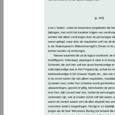
[p. 443]
a tot z ‘buiten’, zodat de besproken jongelieden die h
bijdragen, met recht het karakter krijgen van
verdrong
worden niet alleen verdrongen door de personages die 
waren gelegd, maar door de requisieten zelf van dit de
is als Shakespeare's
Midsummernight's Dream
of
As y
bomen worden zij verdrongen.
Nieuwe waarheid die uit de logica voortkomt: de
hoofdfiguren. Inderdaad, daartegen is niets in te bren
Schendel, die zich hier zelf een groot boomkundige te 
zeilschipkundige was in
Het Fregatschip
, schuit-en-ri
tuinbouwkundige in
De Grauwe Vogels
etc., dan ook 
in de zeven tuinen zijn niet alleen requisieten, meubilai
zij spelen mee; onder hun schaduw wordt geminnekoo
uitwasemingen, gezond of giftig, beïnvloeden de per
over hen, kijkt zoveel naar hen, omdat de personages
verbonden zijn, ook al zouden zij het zelf niet weten; 
waren de oorden waarin zich dit alles afspeelt dus and
voorzeker anders toegedragen. Het ligt er zo duidelij
jongen als de heer Werumeus Buning (en iemand die er 