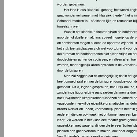
worden gebannen.
Het idee is dus ‘klassiek’ genoeg; het woord ‘regie
gaat wonderwel samen met ‘klassiek theater’; het is in
Schendel ‘modern’ is - of althans lijkt; en romancier blijf
toneelschrijver.
Want in het klassieke theater blijven de hoofdpe
moorden of duelleren, althans zoveel mogelijk op de
en confidenten mogen al eens de opperste wijsheid ui
het stuk toe, zij plaatsen zich niet voortdurend vóór d
deze roman de hoofdpersonen niet alleen vrijen en deb
doodschieten achter de coulissen, en alleen af en toe 
worden, maar eigenlijk alleen optreden in de verhale
door de bijfiguren.
Men zal zeggen dat dit onmogelijk is; dat in dat 
heeft omgedraaid en van de bij figuren doodgewoon de
gemaakt. Dit
is
, logisch gesproken, natuurlijk ook zo
zonderlinge figuur erbij te aanvaarden dat men te doen 
natuurwijsheden uitsprekende tuinbazen en andere b
vagebonden, terwijl de eigenlijke dramatische handeli
broers Reinier en Jacob, voornamelijk plaats heeft i
anderen, die dan ook vaak niet ontkomen aan een kara
lezer’. Zo worden in het klassieke theater grote gebeu
ongelukken met wagens, dingen die te zeer ‘buiten’ p
planken een goed vertoon te maken, ook door oogge
Van Schendel's roman speelt nu juist van