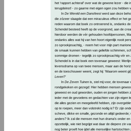
het ‘rapport achteraf’ over wat de gewone lezer - die
terugdeinst! - zo gaarne met eigen ogen zou hebben 
In
De Wereld een Dansfeest
werd aan deze behoe
die zózeer slaagde dat een miraculeus effect er het ge
reden waarom dat boek zo ontroerend is, ondanks de
Schendel besteed heeft op de voorgrond, aan de creat
hierdoor werden de vèr gehouden hoofdpersonen, Mari
ondanks alles wat hij van hen hoort eigenlijk nooit perso
zo sprookjesachtig, - noem het voor mijn part marione
de smaak kunnen hebben van geliefde schimmen, sch
sommige dromen - tegelijk zo sprookjesachtig vèr en 
Schendel is in dat boek een tovenaar geweest: Merlijn,
levensdrama op van twee mensen, maar aan de horizon
en de toeschouwer weent, zegt hij: ‘Waarom weent gij
Leven
?’
In
De Zeven Tuinen
is, stel mij voor, de tovenaar 
rondgekeken en gezegd: Hier hebben mensen gewoond
geweest en oud geworden, ouden en jongen hebben zel
ieder met de gevoelens en gedachten van zijn eigen lee
die alles gezien en meegeleefd hebben, zijn overgeb
op te roepen, meer dan volstrekt nodig is? Er zijn on
scheve, dikke en smalle, gezonde en altijd gedeerde;
anders? Ik zal die mensen met hun drama's onder en
opzettelijk, wie niet begrijpt wat daar de diepere zin v
nog beter proeft hoe ijdel alle menselijke hartstochten z