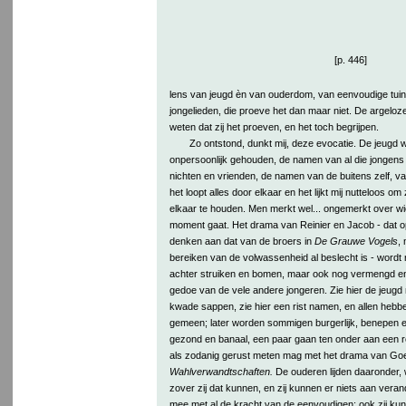
[p. 446]
lens van jeugd èn van ouderdom, van eenvoudige tu
jongelieden, die proeve het dan maar niet. De argeloze
weten dat zij het proeven, en het toch begrijpen.
Zo ontstond, dunkt mij, deze evocatie. De jeugd we
onpersoonlijk gehouden, de namen van al die jongens 
nichten en vrienden, de namen van de buitens zelf, 
het loopt alles door elkaar en het lijkt mij nutteloos om
elkaar te houden. Men merkt wel... ongemerkt over wi
moment gaat. Het drama van Reinier en Jacob - dat o
denken aan dat van de broers in
De Grauwe Vogels
, 
bereiken van de volwassenheid al beslecht is - wordt n
achter struiken en bomen, maar ook nog vermengd en
gedoe van de vele andere jongeren. Zie hier de jeugd 
kwade sappen, zie hier een rist namen, en allen hebbe
gemeen; later worden sommigen burgerlijk, benepen e
gezond en banaal, een paar gaan ten onder aan een 
als zodanig gerust meten mag met het drama van Goe
Wahlverwandtschaften.
De ouderen lijden daaronder, 
zover zij dat kunnen, en zij kunnen er niets aan veran
mee met al de kracht van de eenvoudigen; ook zij kunne