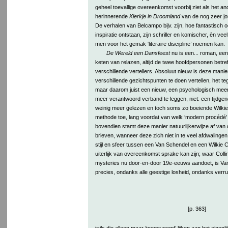
geheel toevallige overeenkomst voorbij ziet als het a
herinnerende
Klerkje in Droomland
van de nog zeer jo
De verhalen van Belcampo bijv. zijn, hoe fantastisch o
inspiratie ontstaan, zijn schriller en komischer, èn ve
men voor het gemak ‘literaire discipline’ noemen kan.
De Wereld een Dansfeest
nu is een... roman, een
keten van relazen, altijd de twee hoofdpersonen betr
verschillende vertellers. Absoluut nieuw is deze mani
verschillende gezichtspunten te doen vertellen, het teg
maar daarom juist een nieuw, een psychologisch mee
meer verantwoord verband te leggen, niet: een tijdgen
weinig meer gelezen en toch soms zo boeiende Wilkie 
methode toe, lang voordat van welk ‘modern procédé’ 
bovendien stamt deze manier natuurlijkerwijze af van
brieven, wanneer deze zich niet in te veel afdwalingen
stijl en sfeer tussen een Van Schendel en een Wilkie Co
uiterlijk van overeenkomst sprake kan zijn; waar Collin
mysteries nu door-en-door 19e-eeuws aandoet, is Van
precies, ondanks alle geestige losheid, ondanks verru
[p. 363]
tails die alleen maar ‘toegevoegd’ lijken aan het eigenlij