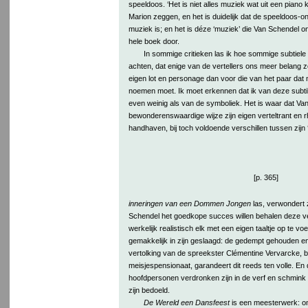
speeldoos. ‘Het is niet alles muziek wat uit een piano 
Marion zeggen, en het is duidelijk dat de speeldoos-o
muziek is; en het is déze ‘muziek’ die Van Schendel on
hele boek door.
In sommige critieken las ik hoe sommige subtiele
achten, dat enige van de vertellers ons meer belang
eigen lot en personage dan voor die van het paar dat
noemen moet. Ik moet erkennen dat ik van deze subtilit
even weinig als van de symboliek. Het is waar dat Va
bewonderenswaardige wijze zijn eigen verteltrant en 
handhaven, bij toch voldoende verschillen tussen zijn
[p. 365]
inneringen van een Dommen Jongen
las, verwondert 
Schendel het goedkope succes willen behalen deze ve
werkelijk realistisch elk met een eigen taaltje op te vo
gemakkelijk in zijn geslaagd: de gedempt gehouden en 
vertolking van de spreekster Clémentine Vervarcke, b
meisjespensionaat, garandeert dit reeds ten volle. En
hoofdpersonen verdronken zijn in de verf en schmink d
zijn bedoeld.
De Wereld een Dansfeest
is een meesterwerk: om z