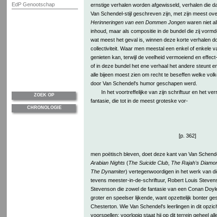
EdP Genootschap
ernstige verhalen worden afgewisseld, verhalen die da
Van Schendel-stijl geschreven zijn, met zijn meest o
Herinneringen van een Dommen Jongen
waren niet al
inhoud, maar als compositie in de bundel die zij vormd
wat meest het geval is, winnen deze korte verhalen d
collectiviteit. Waar men meestal een enkel of enkele v
genieten kan, terwijl de veelheid vermoeiend en effec
of in deze bundel het ene verhaal het andere steunt e
alle bijeen moest zien om recht te beseffen welke vo
door Van Schendel's humor geschapen werd.
In het voortreffelijke van zijn schriftuur en het 
ZOEK OP
fantasie, die tot in de meest groteske vor-
CHRONOLOGIE
[p. 362]
men poëtisch bleven, doet deze kant van Van Schend
Arabian Nights
(
The Suicide Club
,
The Rajah's Diamo
The Dynamiter
) vertegenwoordigen in het werk van di
tevens meester-in-de-schriftuur, Robert Louis Steve
Stevenson die zowel de fantasie van een Conan Doyle
groter en speelser lijkende, want opzettelijk bonter g
Chesterton. Wie Van Schendel's leerlingen in dit opzicht 
voorspellen; voorlopig staat hij op dit terrein geheel a