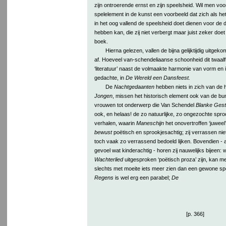
zijn ontroerende ernst en zijn speelsheid. Wil men voo
spelelement in de kunst een voorbeeld dat zich als he
in het oog vallend de speelsheid doet dienen voor de die
hebben kan, die zij niet verbergt maar juist zeker doe
boek.
Hierna gelezen, vallen de bijna gelijktijdig uitgek
af. Hoeveel van-schendeliaanse schoonheid dit twaalft
‘literatuur’ naast de volmaakte harmonie van vorm en 
gedachte, in
De Wereld een Dansfeest.
De
Nachtgedaanten
hebben niets in zich van de
Jongen
, missen het historisch element ook van de b
vrouwen tot onderwerp die Van Schendel
Blanke Gest
ook, en helaas! de zo natuurlijke, zo ongezochte spro
verhalen, waarin
Maneschijn
het onovertroffen ‘juweel’ b
bewust
poëtisch en sprookjesachtig; zij verrassen niet 
toch vaak zo verrassend bedoeld lijken. Bovendien - al
gevoel wat kinderachtig - horen zij nauwelijks bijeen:
Wachterlied
uitgesproken ‘poëtisch proza’ zijn, kan m
slechts met moeite iets meer zien dan een gewone s
Regens
is wel erg een parabel;
De
[p. 366]