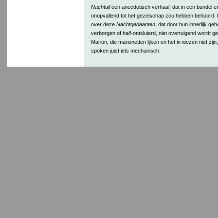
Nachtuil
een anecdotisch verhaal, dat in een bundel en
onopvallend tot het gezelschap zou hebben behoord. Er
over deze
Nachtgedaanten
, dat door hun innerlijk ge
verborgen of half-ontsluierd, niet overtuigend wordt 
Marion, die marionetten lijken en het in wezen niet zi
spoken juist iets mechanisch.