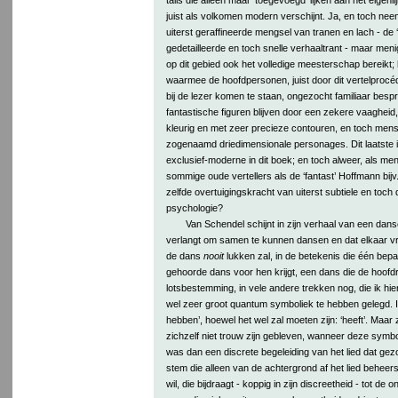
juist als volkomen modern verschijnt. Ja, en toch ne
uiterst geraffineerde mengsel van tranen en lach - de 
gedetailleerde en toch snelle verhaaltrant - maar men
op dit gebied ook het volledige meesterschap bereikt; 
waarmee de hoofdpersonen, juist door dit vertelprocédé
bij de lezer komen te staan, ongezocht familiaar bes
fantastische figuren blijven door een zekere vaagheid,
kleurig en met zeer precieze contouren, en toch mense
zogenaamd driedimensionale personages. Dit laatste 
exclusief-moderne in dit boek; en toch alweer, als me
sommige oude vertellers als de ‘fantast’ Hoffmann bijv
zelfde overtuigingskracht van uiterst subtiele en toc
psychologie?
Van Schendel schijnt in zijn verhaal van een dans
verlangt om samen te kunnen dansen en dat elkaar vr
de dans
nooit
lukken zal, in de betekenis die één bepaa
gehoorde dans voor hen krijgt, een dans die de hoofdro
lotsbestemming, in vele andere trekken nog, die ik hie
wel zeer groot quantum symboliek te hebben gelegd. Ik
hebben’, hoewel het wel zal moeten zijn: ‘heeft’. Maa
zichzelf niet trouw zijn gebleven, wanneer deze symb
was dan een discrete begeleiding van het lied dat ge
stem die alleen van de achtergrond af het lied beheers
wil, die bijdraagt - koppig in zijn discreetheid - tot de 