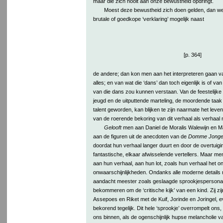
maar die zich nooit aan onze bewustheid opdringt.
Moest deze bewustheid zich doen gelden, dan we
brutale of goedkope ‘verklaring’ mogelijk naast
[p. 364]
de andere; dan kon men aan het interpreteren gaan van 
alles; en van wat die ‘dans’ dan toch eigenlijk is of va
van die dans zou kunnen verstaan. Van de feestelijke
jeugd en de uitputtende marteling, de moordende taak d
talent geworden, kan blijken te zijn naarmate het leven
van de roerende bekoring van dit verhaal als verhaal 
Gelooft
men aan Daniel de Moralis Walewijn en M
aan de figuren uit de anecdoten van de
Domme Jong
doordat hun verhaal langer duurt en door de overtuigi
fantastische, elkaar afwisselende vertellers. Maar me
aan hun verhaal, aan hun lot, zoals hun verhaal het o
onwaarschijnlijkheden. Ondanks alle moderne details 
aandacht meester zoals geslaagde sprookjesperson
bekommeren om de ‘critische kijk’ van een kind. Zij z
Assepoes en Riket met de Kuif, Jorinde en Joringel, 
bekorend tegelijk. Dit hele ‘sprookje’ overrompelt ons, d
ons binnen, als de ogenschijnlijk hupse melancholie v