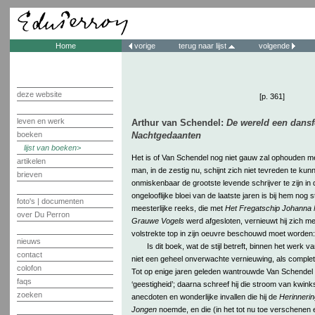
Home
vorige
terug naar lijst
volgende
deze website
[p. 361]
leven en werk
Arthur van Schendel:
De wereld een dansf
boeken
Nachtgedaanten
lijst van boeken
Het is of Van Schendel nog niet gauw zal ophouden m
artikelen
man, in de zestig nu, schijnt zich niet tevreden te kun
brieven
onmiskenbaar de grootste levende schrijver te zijn in
ongelooflijke bloei van de laatste jaren is bij hem nog 
foto's | documenten
meesterlijke reeks, die met
Het Fregatschip Johanna 
over Du Perron
Grauwe Vogels
werd afgesloten, vernieuwt hij zich me
volstrekte top in zijn oeuvre beschouwd moet worden
nieuws
Is dit boek, wat de stijl betreft, binnen het werk
contact
niet een geheel onverwachte vernieuwing, als complete 
colofon
Tot op enige jaren geleden wantrouwde Van Schendel z
faqs
‘geestigheid’; daarna schreef hij die stroom van kwink
zoeken
anecdoten en wonderlijke invallen die hij de
Herinneri
Jongen
noemde, en die (in het tot nu toe verschenen e