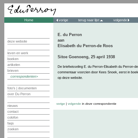
Home
vorige
terug naar lijst
volgende
E. du Perron
aan
deze website
Elisabeth du Perron-de Roos
leven en werk
Sitoe Goenoeng, 25 april 1938
boeken
artikelen
De briefwisseling E. du Perron-Elisabeth du Perron-de
brieven
commentaar voorzien door Kees Snoek, eerst in boek
correspondenten
op deze website.
foto's | documenten
over Du Perron
vorige
|
volgende
in
deze
correspondentie
nieuws
contact
colofon
faqs
zoeken