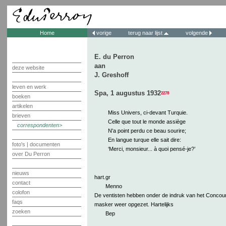
Home
vorige
terug naar lijst
volgende
E. du Perron
aan
deze website
J. Greshoff
leven en werk
Spa, 1 augustus 1932
2278
boeken
artikelen
Miss Univers, ci-devant Turquie.
brieven
Celle que tout le monde assiège
correspondenten
N'a point perdu ce beau sourire;
En langue turque elle sait dire:
foto's | documenten
‘Merci, monsieur... à quoi pensé-je?’
over Du Perron
nieuws
hart.gr
contact
Menno
colofon
De ventisten hebben onder de indruk van het Concou
faqs
masker weer opgezet. Hartelijks
zoeken
Bep