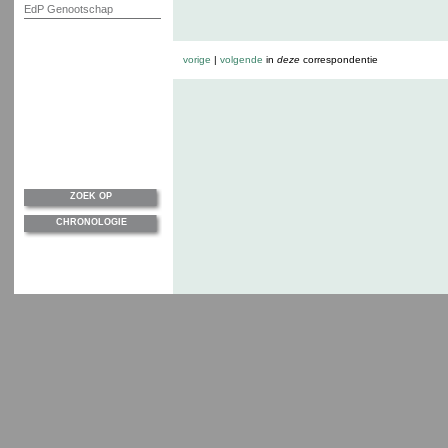
EdP Genootschap
vorige
|
volgende
in
deze
correspondentie
ZOEK OP
CHRONOLOGIE