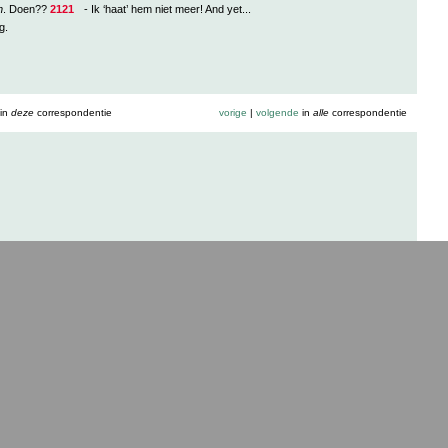
n
. Doen??
2121
- Ik ‘haat’ hem niet meer! And yet...
g.
in
deze
correspondentie
vorige
|
volgende
in
alle
correspondentie