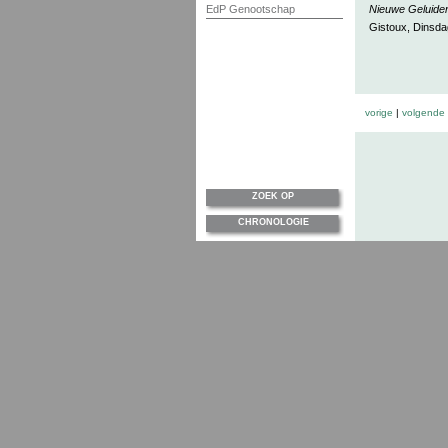
EdP Genootschap
Nieuwe Geluide
Gistoux, Dinsda
vorige
|
volgende
ZOEK OP
CHRONOLOGIE