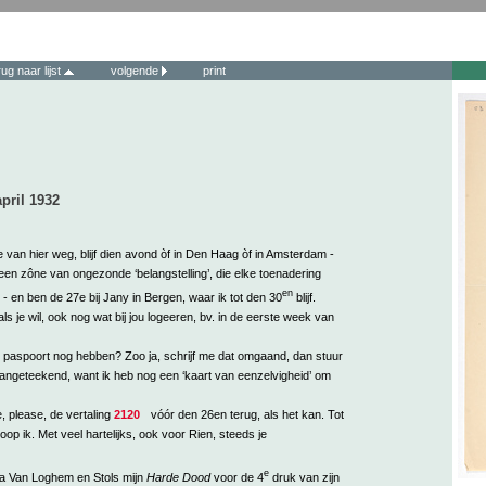
rug naar lijst
volgende
print
pril 1932
e van hier weg, blijf dien avond òf in Den Haag òf in Amsterdam -
een zône van ongezonde ‘belangstelling’, die elke toenadering
en
 - en ben de 27e bij Jany in Bergen, waar ik tot den 30
blijf.
ls je wil, ook nog wat bij jou logeeren, bv. in de eerste week van
n paspoort nog hebben? Zoo ja, schrijf me dat omgaand, dan stuur
aangeteekend, want ik heb nog een ‘kaart van eenzelvigheid’ om
, please, de vertaling
2120
vóór den 26en terug, als het kan. Tot
oop ik. Met veel hartelijks, ook voor Rien, steeds je
e
ia Van Loghem en Stols mijn
Harde Dood
voor de 4
druk van zijn