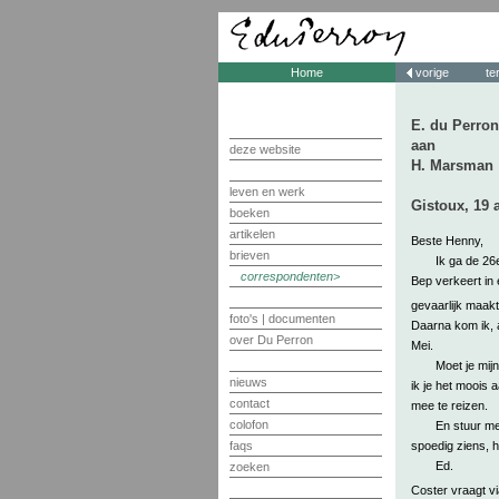
Home
vorige
te
E. du Perron
aan
deze website
H. Marsman
leven en werk
Gistoux, 19 a
boeken
artikelen
Beste Henny,
brieven
Ik ga de 26
correspondenten
Bep verkeert in 
gevaarlijk maakt
foto's | documenten
Daarna kom ik, a
over Du Perron
Mei.
Moet je mij
nieuws
ik je het moois 
contact
mee te reizen.
colofon
En stuur me
spoedig ziens, h
faqs
Ed.
zoeken
Coster vraagt v