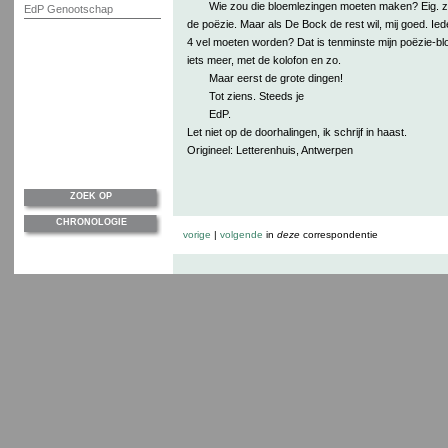
Wie zou die bloemlezingen moeten maken? Eig. zi
EdP Genootschap
de poëzie. Maar als De Bock de rest wil, mij goed. Ied
4 vel moeten worden? Dat is tenminste mijn poëzie-bl
iets meer, met de kolofon en zo.
Maar eerst de grote dingen!
Tot ziens. Steeds je
EdP.
Let niet op de doorhalingen, ik schrijf in haast.
Origineel: Letterenhuis, Antwerpen
ZOEK OP
CHRONOLOGIE
vorige
|
volgende
in
deze
correspondentie