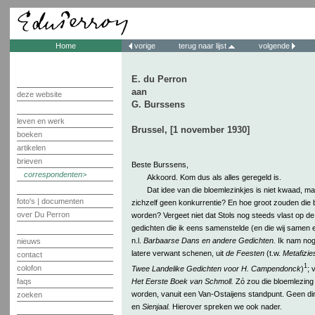
Home
vorige
terug naar lijst
volgende
E. du Perron
aan
deze website
G. Burssens
leven en werk
Brussel, [1 november 1930]
boeken
artikelen
brieven
Beste Burssens,
correspondenten
Akkoord. Kom dus als alles geregeld is.
Dat idee van die bloemlezinkjes is niet kwaad, m
foto's | documenten
zichzelf geen konkurrentie? En hoe groot zouden die
over Du Perron
worden? Vergeet niet dat Stols nog steeds vlast op de 
gedichten die ik eens samenstelde (en die wij samen 
n.l.
Barbaarse Dans en andere Gedichten.
Ik nam nog 
nieuws
latere verwant schenen, uit
de Feesten
(t.w.
Metafizie
contact
1
colofon
Twee Landelike Gedichten voor H. Campendonck
)
; 
Het Eerste Boek van Schmoll.
Zó zou die bloemlezin
faqs
worden, vanuit een Van-Ostaijens standpunt. Geen di
zoeken
en
Sienjaal.
Hierover spreken we ook nader.