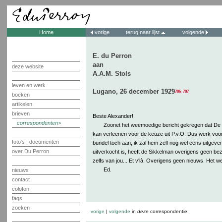
Home
vorige
terug naar lijst
volgende
E. du Perron
aan
deze website
A.A.M. Stols
leven en werk
Lugano, 26 december 1929
786
787
boeken
artikelen
brieven
Beste Alexander!
correspondenten
Zoonet het weemoedige bericht gekregen dat De 
kan verleenen voor de keuze uit P.v.O. Dus werk voo
foto's | documenten
bundel toch aan, ik zal hem zelf nog wel eens uitgeve
over Du Perron
uitverkocht is, heeft de Sikkelman overigens geen be
zelfs van jou... Et v'là. Overigens geen nieuws. Het weê
Ed.
nieuws
contact
colofon
faqs
zoeken
vorige
|
volgende
in
deze
correspondentie