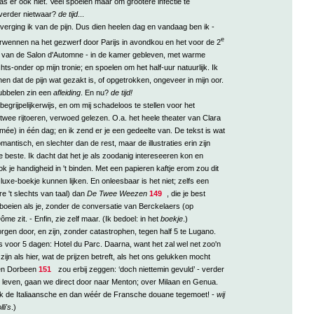
s er ook niet. Veel spoelen maar om grootere infectie te
verder nietwaar?
de tijd
...
verging ik van de pijn. Dus dien heelen dag en vandaag ben ik -
e
erwennen na het gezwerf door Parijs in avondkou en het voor de 2
van de Salon d'Automne - in de kamer gebleven, met warme
s-onder op mijn tronie; en spoelen om het half-uur natuurlijk. Ik
en dat de pijn wat gezakt is, of opgetrokken, ongeveer in mijn oor.
 dubbelen zin een
afleiding
. En nu?
de tijd!
begrijpelijkerwijs, en om mij schadeloos te stellen voor het
wee rijtoeren, verwoed gelezen. O.a. het heele theater van Clara
ée) in één dag; en ik zend er je een gedeelte van. De tekst is wat
antisch, en slechter dan de rest, maar de illustraties erin zijn
 beste. Ik dacht dat het je als zoodanig intereseeren kon en
ok je handigheid in 't binden. Met een papieren kaftje erom zou dit
luxe-boekje kunnen lijken. En onleesbaar is het niet; zelfs een
re 't slechts van taal) dan
De Twee Weezen
149
, die je best
oeien als je, zonder de conversatie van Berckelaers (op
Dôme zit. - Enfin, zie zelf maar. (Ik bedoel: in het
boekje
.)
rgen door, en zijn, zonder catastrophen, tegen half 5 te Lugano.
 voor 5 dagen: Hotel du Parc. Daarna, want het zal wel net zoo'n
zijn als hier, wat de prijzen betreft, als het ons gelukken mocht
 en Dorbeen
151
zou erbij zeggen: ‘doch niettemin gevuld’ - verder
e leven, gaan we direct door naar Menton; over Milaan en Genua.
rik de Italiaansche en dan wéér de Fransche douane tegemoet! -
wij
li's
.)