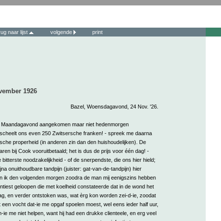
rug naar lijst
volgende
print
ovember 1926
Bazel, Woensdagavond, 24 Nov. '26.
er Maandagavond aangekomen maar niet hedenmorgen
scheelt ons even 250 Zwitsersche franken! - spreek me daarna
sche properheid (in anderen zin dan den huishoudelijken). De
en bij Cook vooruitbetaald; het is dus de prijs voor één dag! -
bitterste noodzakelijkheid - of de snerpendste, die ons hier hield;
jna onuithoudbare tandpijn (juister: gat-van-de-tandpijn) hier
 ik den volgenden morgen zoodra de man mij eenigszins hebben
tiest geloopen die met koelheid constateerde dat in de wond het
ag, en verder ontstoken was, wat èrg kon worden zei-d-ie, zoodat
 een vocht dat-ie me opgaf spoelen moest, wel eens ieder half uur,
n-ie me niet helpen, want hij had een drukke clienteele, en erg veel