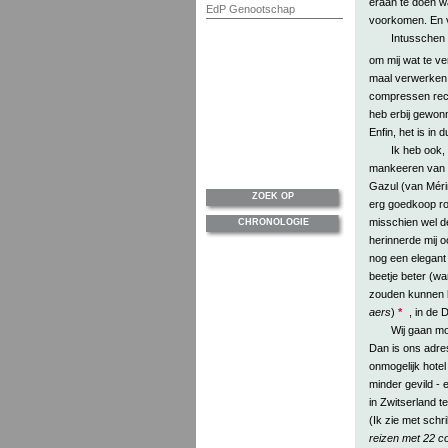
eraan te doen wa
EdP Genootschap
voorkomen. En 
Intusschen 
om mij wat te v
maal verwerken 
compressen recht
heb erbij gewonn
Enfin, het is in
Ik heb ook, 
mankeeren van t
Gazul (van Mérim
ZOEK OP
erg goedkoop rom
misschien wel de
CHRONOLOGIE
herinnerde mij o
nog een elegant 
beetje beter (wa
zouden kunnen b
aers
)
*
, in de 
Wij gaan mo
Dan is ons adres
onmogelijk hotel 
minder gevild -
in Zwitserland t
(Ik zie met sch
reizen met 22 col