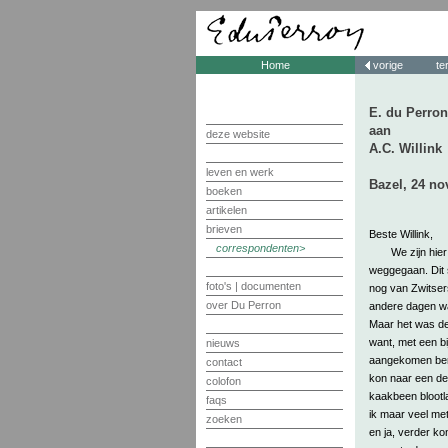
Home
vorige
te
E. du Perron
aan
deze website
A.C. Willink
leven en werk
Bazel, 24 n
boeken
artikelen
brieven
Beste Willink,
correspondenten
We zijn hi
weggegaan. Dit 
foto's | documenten
nog van Zwitser
over Du Perron
andere dagen war
Maar het was de 
want, met een bi
nieuws
aangekomen ben
contact
kon naar een den
colofon
kaakbeen blootl
faqs
ik maar veel met
zoeken
en ja, verder ko