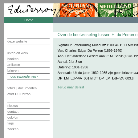
Home
Over de briefwisseling tussen E. du Perron e
deze website
Signatuur Letterkundig Museum: P 00346 B 1 / MM
Van: Charles Edgar Du Perron (1899-1940)
leven en werk
Aan: Het Vaderland Gericht aan: C.M. Schilt (1878-1
boeken
Aantal: 2 br 3 sc
artikelen
Datering: 1931-1936
brieven
Annotatie: Uit de jaren 1932-1935 zijn geen brieven 
correspondenten
DP_LM_EdP-VA_001.tif t/m DP_LM_EdP-VA_003.tif
Terug naar de lijst
foto's | documenten
over Du Perron
nieuws
contact
colofon
faqs
zoeken