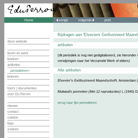
Home
vorige
volgende
print
Bijdragen aan 'Elseviers Geïllustreerd Maands
deze website
artikelen
leven en werk
(dit periodiek is nog niet gedigitaliseerd, zie hieronder
boeken
verwijzingen naar het Verzameld Werk of elders)
artikelen
Alle artikelen
periodieken
brieven
Elsevier's Geïllustreerd Maandschrift
. Amsterdam 
foto's | documenten
Multatuli's portretten (Met 12 reproducties)
L (1940) De
over Du Perron
terug naar lijst periodieken
nieuws
contact
colofon
faqs
zoeken