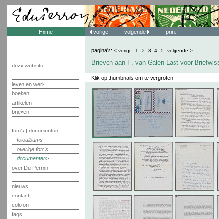
Home
vorige
volgende
print
pagina's:
< vorige
1
2
3
4
5
volgende >
Brieven aan H. van Galen Last voor Briefwis
deze website
Klik op thumbnails om te vergroten
leven en werk
boeken
artikelen
brieven
foto's | documenten
fotoalbums
overige foto's
documenten
over Du Perron
nieuws
contact
colofon
faqs