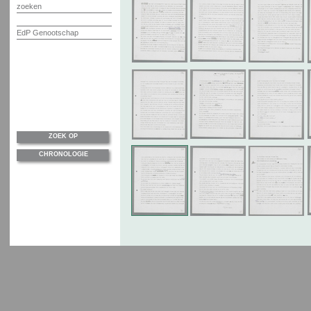
zoeken
EdP Genootschap
ZOEK OP
CHRONOLOGIE