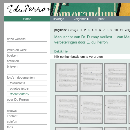
Home
vorige
volgende
print
pagina's:
< vorige
1
2
3
4
5
6
7
8
9
10
11
vol
Manuscript van Dr. Dumay verliest... van Me
deze website
verbeteringen door E. du Perron
leven en werk
Bekijk hier
.
boeken
Klik op thumbnails om te vergroten
artikelen
brieven
foto's | documenten
fotoalbums
overige foto's
documenten
over Du Perron
nieuws
contact
colofon
faqs