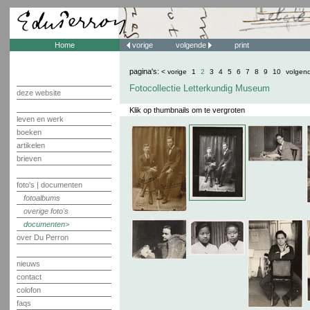
Home
vorige
volgende
print
pagina's:
< vorige
1
2
3
4
5
6
7
8
9
10
volgen
Fotocollectie Letterkundig Museum
deze website
Klik op thumbnails om te vergroten
leven en werk
boeken
artikelen
brieven
foto's | documenten
fotoalbums
overige foto's
documenten
over Du Perron
nieuws
contact
colofon
faqs