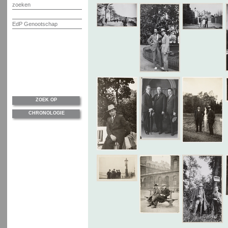
zoeken
EdP Genootschap
ZOEK OP
CHRONOLOGIE