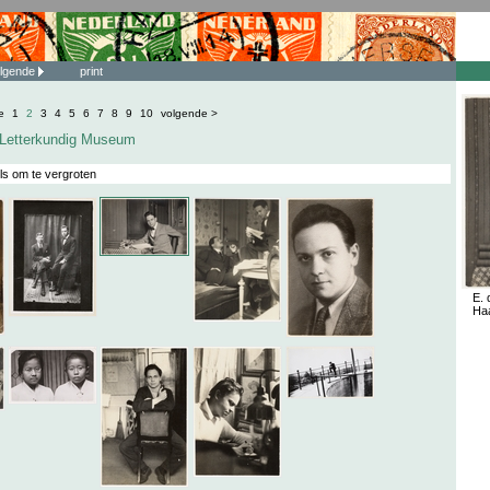
lgende
print
e
1
2
3
4
5
6
7
8
9
10
volgende >
e Letterkundig Museum
ls om te vergroten
E. 
Haa