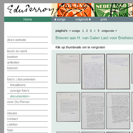
Home
vorige
volgende
print
pagina's:
< vorige
1
2
3
4
5
volgende >
Brieven aan H. van Galen Last voor Briefwis
deze website
Klik op thumbnails om te vergroten
leven en werk
boeken
artikelen
brieven
foto's | documenten
fotoalbums
overige foto's
documenten
over Du Perron
nieuws
contact
colofon
faqs