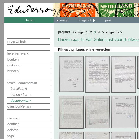
Home
vorige
volgende
print
pagina's:
< vorige
1
2
3
4
5
volgende >
Brieven aan H. van Galen Last voor Briefwis
deze website
Klik op thumbnails om te vergroten
leven en werk
boeken
artikelen
brieven
foto's | documenten
fotoalbums
overige foto's
documenten
over Du Perron
nieuws
contact
colofon
faqs