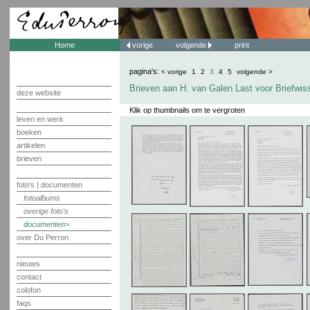
Home
vorige
volgende
print
pagina's:
< vorige
1
2
3
4
5
volgende >
Brieven aan H. van Galen Last voor Briefwis
deze website
Klik op thumbnails om te vergroten
leven en werk
boeken
artikelen
brieven
foto's | documenten
fotoalbums
overige foto's
documenten
over Du Perron
nieuws
contact
colofon
faqs