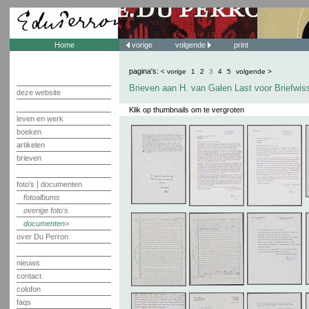
Home
vorige
volgende
print
pagina's:
< vorige
1
2
3
4
5
volgende >
Brieven aan H. van Galen Last voor Briefwis
deze website
Klik op thumbnails om te vergroten
leven en werk
boeken
artikelen
brieven
foto's | documenten
fotoalbums
overige foto's
documenten
over Du Perron
nieuws
contact
colofon
faqs