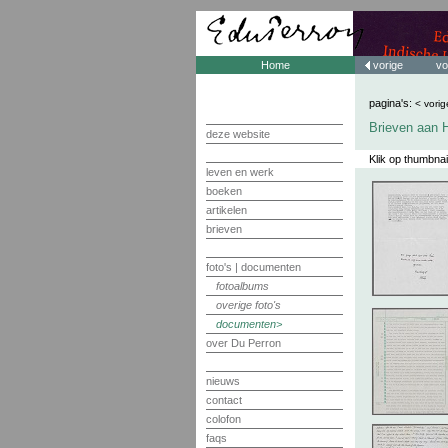
Home
vorige
vo
pagina's:
< vorig
Brieven aan H
deze website
Klik op thumbnai
leven en werk
boeken
artikelen
brieven
foto's | documenten
fotoalbums
overige foto's
documenten
over Du Perron
nieuws
contact
colofon
faqs