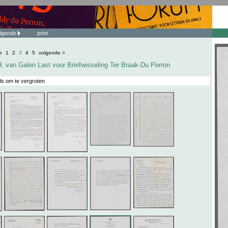
lgende
print
e
1
2
3
4
5
volgende >
. van Galen Last voor Briefwisseling Ter Braak-Du Perron
ls om te vergroten