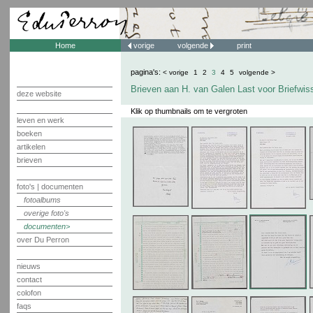
Home
vorige
volgende
print
pagina's:
< vorige
1
2
3
4
5
volgende >
Brieven aan H. van Galen Last voor Briefwis
deze website
Klik op thumbnails om te vergroten
leven en werk
boeken
artikelen
brieven
foto's | documenten
fotoalbums
overige foto's
documenten
over Du Perron
nieuws
contact
colofon
faqs