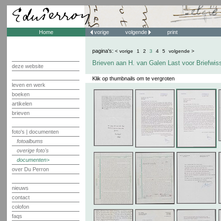
Home
vorige
volgende
print
pagina's:
< vorige
1
2
3
4
5
volgende >
Brieven aan H. van Galen Last voor Briefwis
deze website
Klik op thumbnails om te vergroten
leven en werk
boeken
artikelen
brieven
foto's | documenten
fotoalbums
overige foto's
documenten
over Du Perron
nieuws
contact
colofon
faqs