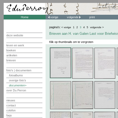
Home
vorige
volgende
print
pagina's:
< vorige
1
2
3
4
5
volgende >
Brieven aan H. van Galen Last voor Briefwis
deze website
Klik op thumbnails om te vergroten
leven en werk
boeken
artikelen
brieven
foto's | documenten
fotoalbums
overige foto's
documenten
over Du Perron
nieuws
contact
colofon
faqs