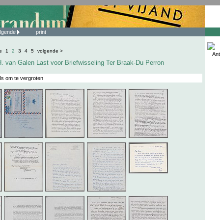
lgende
print
e
1
2
3
4
5
volgende >
Ant
. van Galen Last voor Briefwisseling Ter Braak-Du Perron
ls om te vergroten