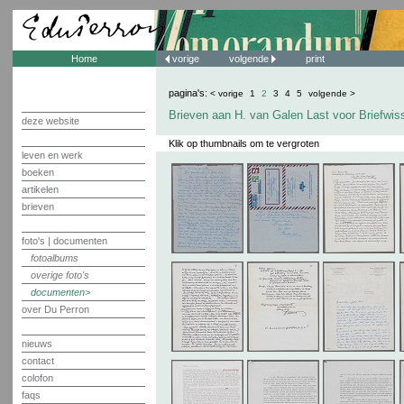
Home
vorige
volgende
print
pagina's:
< vorige
1
2
3
4
5
volgende >
Brieven aan H. van Galen Last voor Briefwis
deze website
Klik op thumbnails om te vergroten
leven en werk
boeken
artikelen
brieven
foto's | documenten
fotoalbums
overige foto's
documenten
over Du Perron
nieuws
contact
colofon
faqs